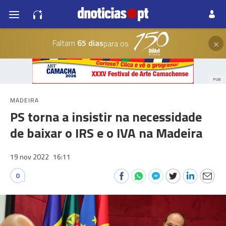
×
Faltam
65 dias
para os
PUB
MADEIRA
PS torna a insistir na necessidade
de baixar o IRS e o IVA na Madeira
19 nov 2022
16:11
0