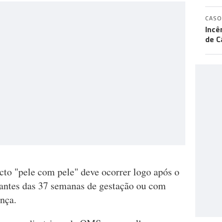
CASO
Incê
de C
o "pele com pele" deve ocorrer logo após o
 antes das 37 semanas de gestação ou com
ença.