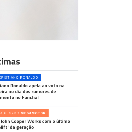
timas
CRISTIANO RONALDO
tiano Ronaldo apela ao voto na
ira no dia dos rumores de
mento no Funchal
TROCINADO
MEGAMOTOR
 John Cooper Works com o último
elift' da geração