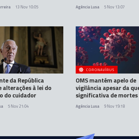
rreira
13 Nov 10:05
Agência Lusa
5 Nov 13:07
CORONAVÍRUS
nte da República
OMS mantém apelo de
 alterações à lei do
vigilância apesar da qu
o do cuidador
significativa de mortes
sa
5 Nov 21:04
Agência Lusa
9 Nov 19:18