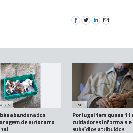
O DIA
PAÍS
ebés abandonados
Portugal tem quase 11 
aragem de autocarro
cuidadores informais e
hal
subsídios atribuídos