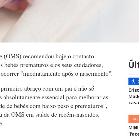
e (OMS) recomendou hoje o contacto
Úl
s bebés prematuros e os seus cuidadores,
e ocorrer "imediatamente após o nascimento".
 primeiro abraço com um pai é não só
Cris
Made
 absolutamente essencial para melhorar as
casa
úde de bebés com baixo peso e prematuros",
ta da OMS em saúde de recém-nascidos,
PA
e.
MINI
'fac