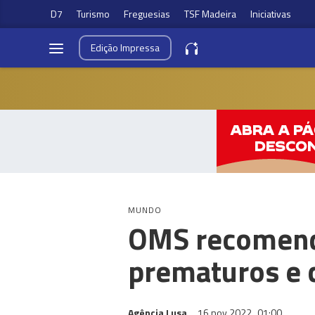
D7
Turismo
Freguesias
TSF Madeira
Iniciativas
Edição
Impressa
MUNDO
OMS recomenda
prematuros e 
Agência Lusa
16 nov 2022
01:00