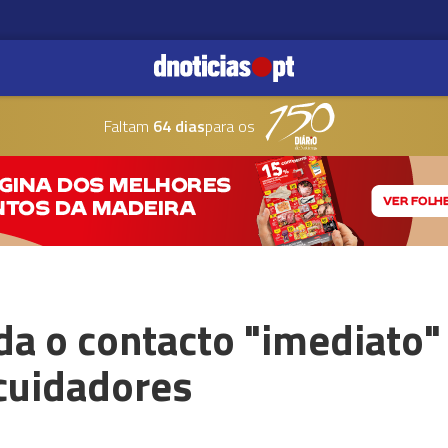
Faltam
64 dias
para os
 o contacto "imediato"
cuidadores