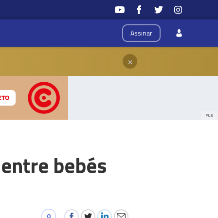
Assinar
×
PUB
 entre bebés
0