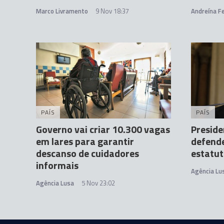
Marco Livramento
9 Nov 18:37
Andreína Fe
PAÍS
PAÍS
Governo vai criar 10.300 vagas
Preside
em lares para garantir
defende
descanso de cuidadores
estatut
informais
Agência Lu
Agência Lusa
5 Nov 23:02