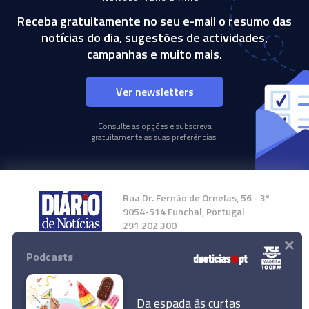
Receba gratuitamente no seu e-mail o resumo das
notícias do dia, sugestões de actividades,
campanhas e muito mais.
Ver newsletters
Consulte as opções e subscreva
gratuitamente as suas preferências.
Rua Dr. Fernão de Ornelas, 56 - 3º
9054-514 Funchal, Portugal
291 202 300
×
Podcasts
Instale a nossa App
Da espada às curtas