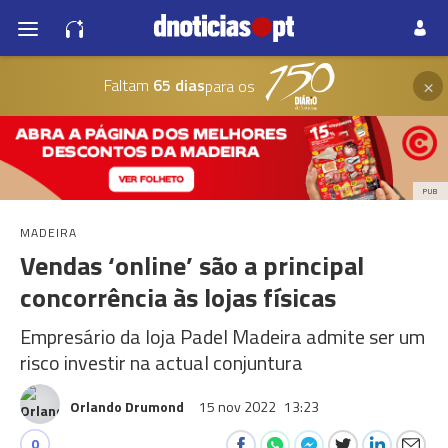
×
Faltam
65 dias
para os
PUB
MADEIRA
Vendas ‘online’ são a principal
concorrência às lojas físicas
Empresário da loja Padel Madeira admite ser um
risco investir na actual conjuntura
Orlando Drumond
15 nov 2022
13:23
0