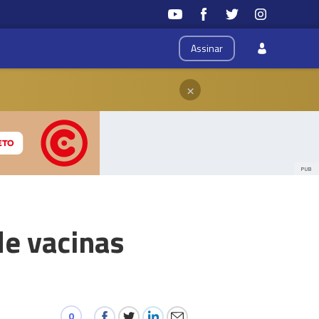
Assinar
×
PUB
de vacinas
0