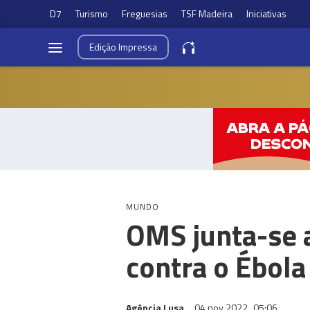
D7
Turismo
Freguesias
TSF Madeira
Iniciativas
Edição
Impressa
MUNDO
OMS junta-se 
contra o Ébola
Agência Lusa
04 nov 2022
05:06