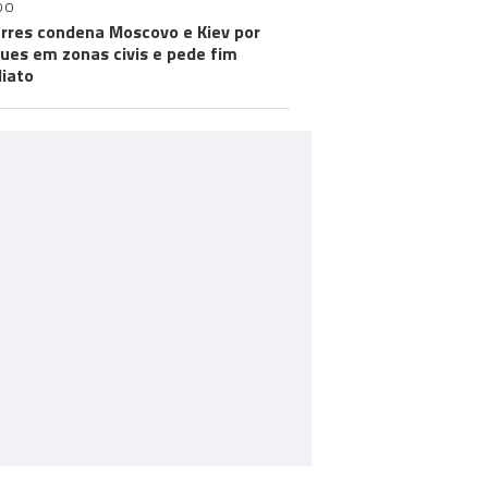
DO
rres condena Moscovo e Kiev por
ues em zonas civis e pede fim
iato