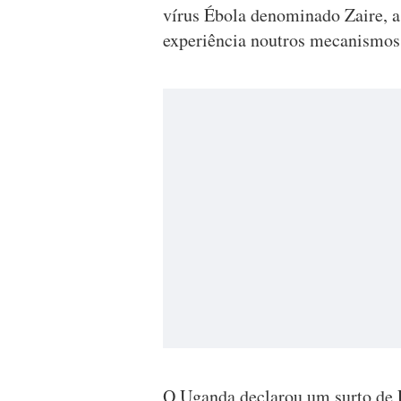
vírus Ébola denominado Zaire, 
experiência noutros mecanismos 
O Uganda declarou um surto de É