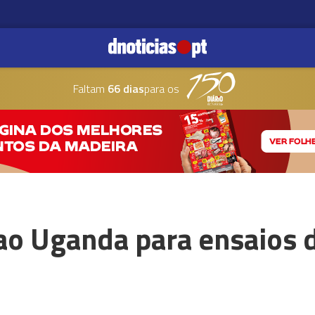
Faltam
66 dias
para os
ao Uganda para ensaios 