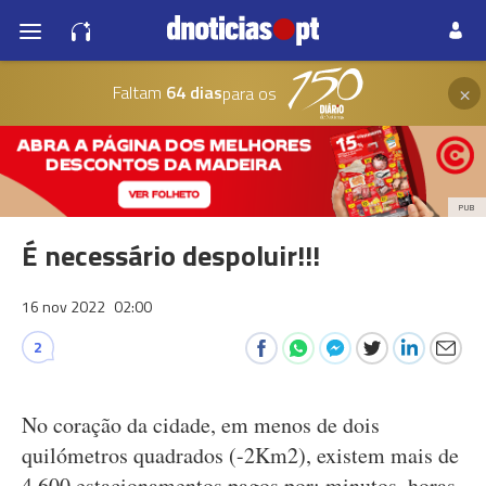
×
Faltam
64 dias
para os
PUB
É necessário despoluir!!!
16 nov 2022
02:00
2
No coração da cidade, em menos de dois
quilómetros quadrados (-2Km2), existem mais de
4.600 estacionamentos pagos por: minutos, horas,