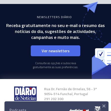
NEWSLETTERS DIÁRIO
Receba gratuitamente no seu e-mail o resumo das
notícias do dia, sugestões de actividades,
campanhas e muito mais.
Ver newsletters
Consulte as opções e subscreva
gratuitamente as suas preferências.
Rua Dr. Fernão de Ornelas, 56 - 3º
9054-514 Funchal, Portugal
291 202 300
×
Podcasts
Instale a nossa App