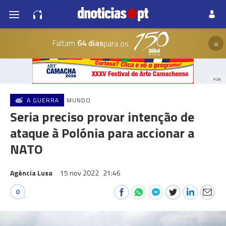
×
Faltam
64 dias
para os
PUB
A GUERRA
MUNDO
Seria preciso provar intenção de
ataque à Polónia para accionar a
NATO
Agência Lusa
15 nov 2022
21:46
0