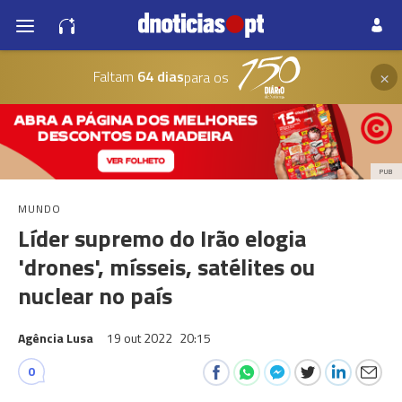
×
Faltam
64 dias
para os
PUB
MUNDO
Líder supremo do Irão elogia
'drones', mísseis, satélites ou
nuclear no país
Agência Lusa
19 out 2022
20:15
0