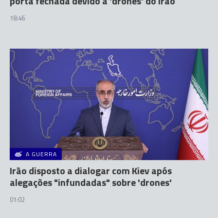
porta fechada devido a 'drones' do Irão
18:46
A GUERRA
Irão disposto a dialogar com Kiev após
alegações "infundadas" sobre 'drones'
01:02