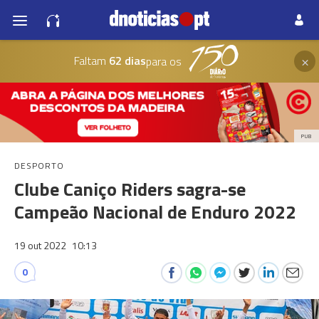
×
Faltam
62 dias
para os
PUB
DESPORTO
Clube Caniço Riders sagra-se
Campeão Nacional de Enduro 2022
19 out 2022
10:13
0