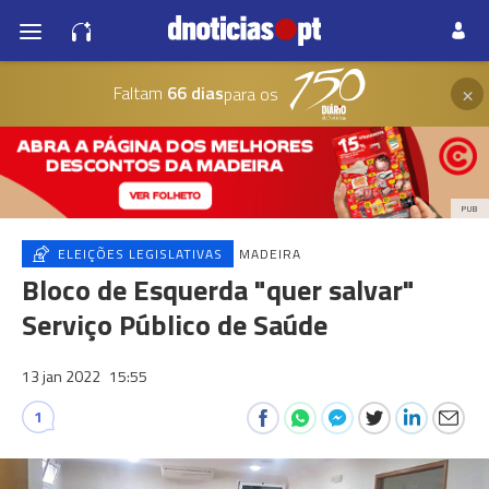
×
Faltam
66 dias
para os
PUB
ELEIÇÕES LEGISLATIVAS
MADEIRA
Bloco de Esquerda "quer salvar"
Serviço Público de Saúde
13 jan 2022
15:55
1