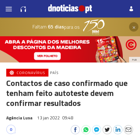
×
Faltam
65 dias
para os
PUB
CORONAVÍRUS
PAÍS
Contactos de caso confirmado que
tenham feito autoteste devem
confirmar resultados
Agência Lusa
13 jan 2022
09:48
0