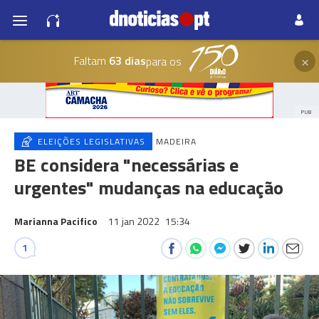
×
Faltam
63 dias
para os
PUB
ELEIÇÕES LEGISLATIVAS
MADEIRA
BE considera "necessárias e
urgentes" mudanças na educação
Marianna Pacifico
11 jan 2022
15:34
1