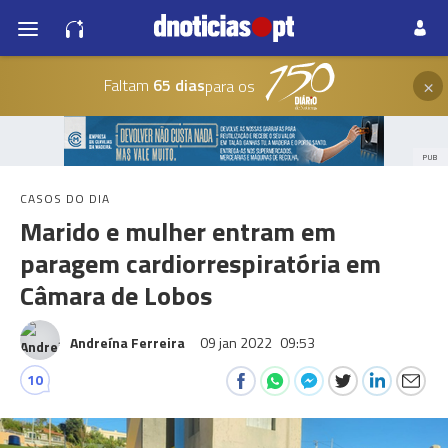
×
Faltam
65 dias
para os
PUB
CASOS DO DIA
Marido e mulher entram em
paragem cardiorrespiratória em
Câmara de Lobos
Andreína Ferreira
09 jan 2022
09:53
10