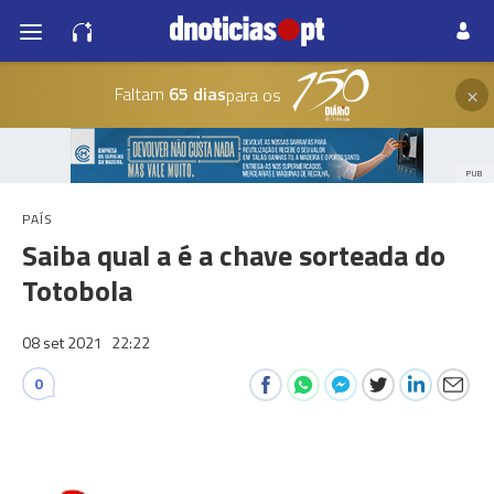
×
Faltam
65 dias
para os
PUB
PAÍS
Saiba qual a é a chave sorteada do
Totobola
08 set 2021
22:22
0