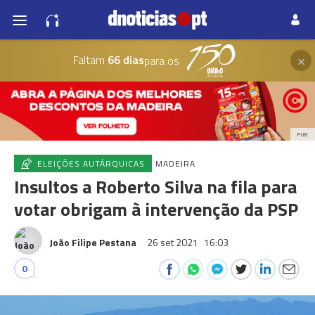
×
Faltam
66 dias
para os
PUB
ELEIÇÕES AUTÁRQUICAS
MADEIRA
Insultos a Roberto Silva na fila para
votar obrigam à intervenção da PSP
João Filipe Pestana
26 set 2021
16:03
0