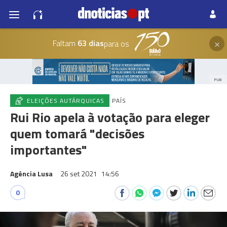
×
Faltam
63 dias
para os
PUB
ELEIÇÕES AUTÁRQUICAS
PAÍS
Rui Rio apela à votação para eleger
quem tomará "decisões
importantes"
Agência Lusa
26 set 2021
14:56
0