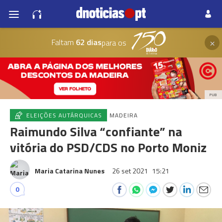
×
Faltam
62 dias
para os
PUB
ELEIÇÕES AUTÁRQUICAS
MADEIRA
Raimundo Silva “confiante” na
vitória do PSD/CDS no Porto Moniz
Maria Catarina Nunes
26 set 2021
15:21
0