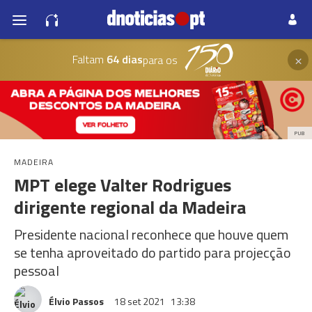
×
Faltam
64 dias
para os
PUB
MADEIRA
MPT elege Valter Rodrigues
dirigente regional da Madeira
Presidente nacional reconhece que houve quem
se tenha aproveitado do partido para projecção
pessoal
Élvio Passos
18 set 2021
13:38