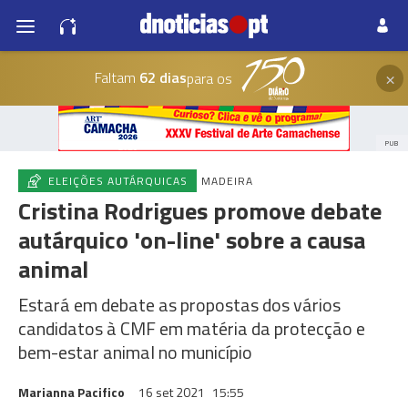
×
Faltam
62 dias
para os
PUB
ELEIÇÕES AUTÁRQUICAS
MADEIRA
Cristina Rodrigues promove debate
autárquico 'on-line' sobre a causa
animal
Estará em debate as propostas dos vários
candidatos à CMF em matéria da protecção e
bem-estar animal no município
Marianna Pacifico
16 set 2021
15:55