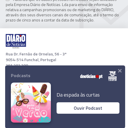
pela Empresa Diário de Notícias. Lda para envio de informação
relativa a campanhas promocionais ou de marketing do DIÁRIO,
através dos seus diversos canais de comunicação, até o termo do
prazo de cinco anos a contar da data de subscrição.
Rua Dr. Fernão de Ornelas, 56 - 3º
9054-514 Funchal, Portugal
291 202 300
×
Podcasts
Download App
Da espada às curtas
Ouvir Podcast
Perigo de quarta vaga "fulminante" na
Alemanha se vacinação não acelerar
© 2021 Empresa Diário de Notícias, Lda. Todos os direitos
reservados.
Ler Artigo