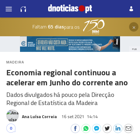
×
Faltam
65 dias
para os
PUB
MADEIRA
Economia regional continuou a
acelerar em Junho do corrente ano
Dados divulgados há pouco pela Direcção
Regional de Estatística da Madeira
Ana Luísa Correia
16 set 2021
14:14
0