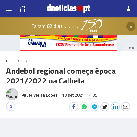
×
Faltam
62 dias
para os
PUB
DESPORTO
Andebol regional começa época
2021/2022 na Calheta
Paulo Vieira Lopes
13 set 2021
14:35
0