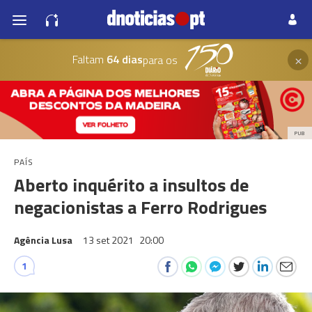
×
Faltam
64 dias
para os
PUB
PAÍS
Aberto inquérito a insultos de
negacionistas a Ferro Rodrigues
Agência Lusa
13 set 2021
20:00
1