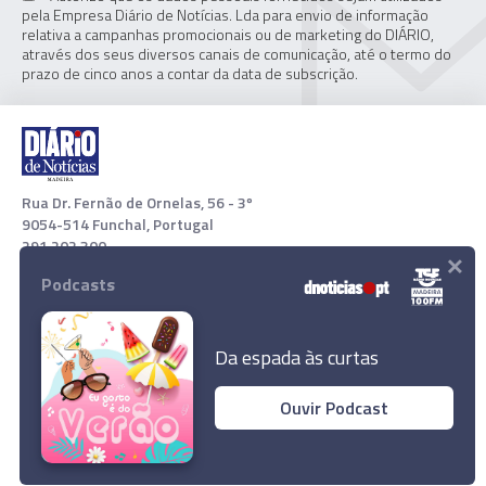
pela Empresa Diário de Notícias. Lda para envio de informação
relativa a campanhas promocionais ou de marketing do DIÁRIO,
através dos seus diversos canais de comunicação, até o termo do
prazo de cinco anos a contar da data de subscrição.
Rua Dr. Fernão de Ornelas, 56 - 3º
9054-514 Funchal, Portugal
291 202 300
×
Podcasts
Download App
Da espada às curtas
Ouvir Podcast
Brício Araújo quer colocar Santa Cruz "no
topo" dos concelhos da Região
© 2021 Empresa Diário de Notícias, Lda. Todos os direitos
reservados.
Ler Artigo