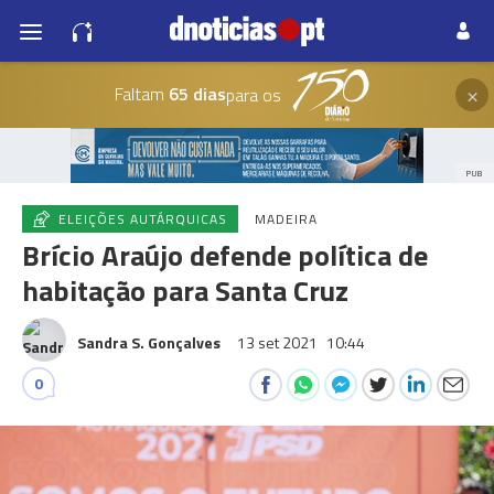
×
Faltam
65 dias
para os
PUB
ELEIÇÕES AUTÁRQUICAS
MADEIRA
Brício Araújo defende política de
habitação para Santa Cruz
Sandra S. Gonçalves
13 set 2021
10:44
0