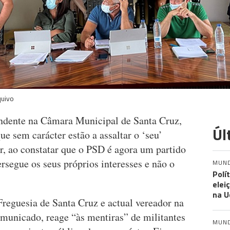
quivo
endente na Câmara Municipal de Santa Cruz,
Úl
ue sem carácter estão a assaltar o ‘seu’
r, ao constatar que o PSD é agora um partido
rsegue os seus próprios interesses e não o
MUN
Polí
elei
na U
Freguesia de Santa Cruz e actual vereador na
municado, reage “às mentiras” de militantes
MUN