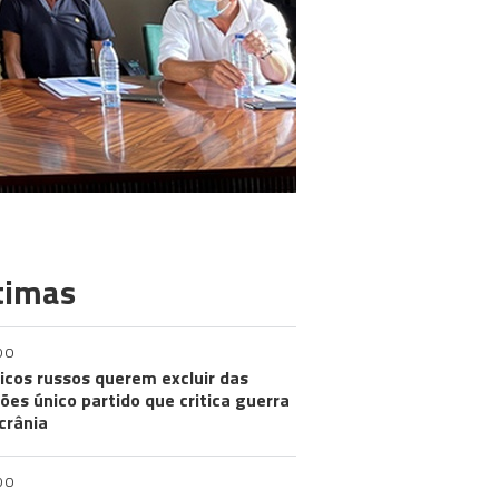
timas
DO
ticos russos querem excluir das
ções único partido que critica guerra
crânia
DO