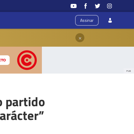
Assinar
×
PUB
o partido
carácter”