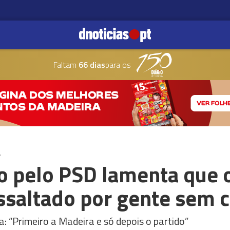
Faltam
66 dias
para os
A
o pelo PSD lamenta que 
assaltado por gente sem 
: “Primeiro a Madeira e só depois o partido”