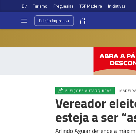
D7
Turismo
Freguesias
TSF Madeira
Iniciativas
Edição
Impressa
ELEIÇÕES AUTÁRQUICAS
MADEIR
Vereador eleit
esteja a ser “
Arlindo Aguiar defende a máxima