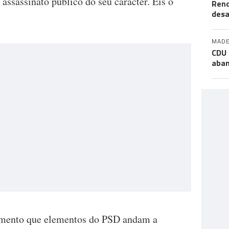
assassinato público do seu carácter. Eis o
Rend
desa
MADE
CDU 
aban
mento que elementos do PSD andam a