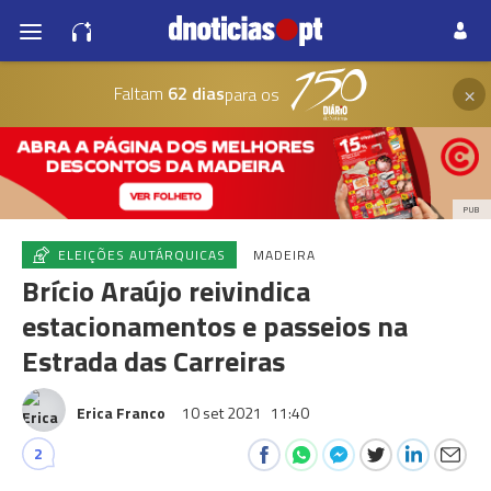
×
Faltam
62 dias
para os
PUB
ELEIÇÕES AUTÁRQUICAS
MADEIRA
Brício Araújo reivindica
estacionamentos e passeios na
Estrada das Carreiras
Erica Franco
10 set 2021
11:40
2