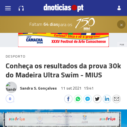
×
Faltam
64 dias
para os
PUB
DESPORTO
Conheça os resultados da prova 30k
do Madeira Ultra Swim - MIUS
Sandra S. Gonçalves
11 set 2021
19:41
0