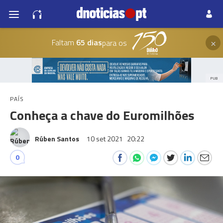
×
Faltam
65 dias
para os
PUB
PAÍS
Conheça a chave do Euromilhões
Rúben Santos
10 set 2021
20:22
0