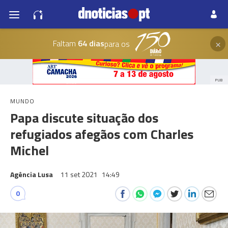
×
Faltam
64 dias
para os
PUB
MUNDO
Papa discute situação dos
refugiados afegãos com Charles
Michel
Agência Lusa
11 set 2021
14:49
0