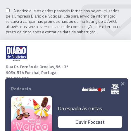
Autorizo que os dados pessoais fornecidos sejam utilizados
pela Empresa Diário de Notícias. Lda para envio de informação
relativa a campanhas promocionais ou de marketing do DIÁRIO,
através dos seus diversos canais de comunicação, até o termo do
prazo de cinco anos a contar da data de subscrição.
Rua Dr. Fernão de Ornelas, 56 - 3º
9054-514 Funchal, Portugal
291 202 300
×
Podcasts
Download App
Da espada às curtas
Ouvir Podcast
Papa pede a países que acolham afegãos que
© 2021 Empresa Diário de Notícias, Lda. Todos os direitos