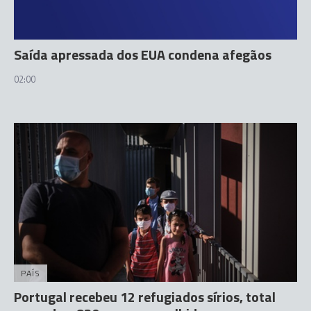
Saída apressada dos EUA condena afegãos
02:00
PAÍS
Portugal recebeu 12 refugiados sírios, total