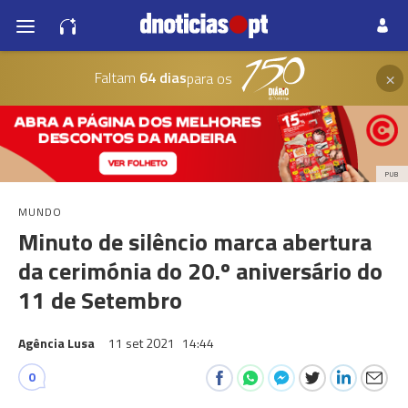
×
Faltam
64 dias
para os
PUB
MUNDO
Minuto de silêncio marca abertura
da cerimónia do 20.º aniversário do
11 de Setembro
Agência Lusa
11 set 2021
14:44
0