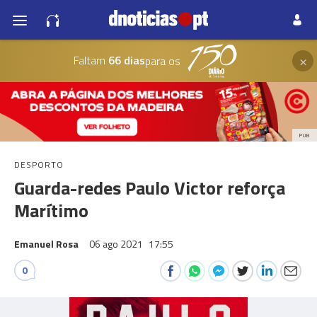
×
Faltam
66 dias
para os
PUB
DESPORTO
Guarda-redes Paulo Victor reforça
Marítimo
Emanuel Rosa
06 ago 2021
17:55
0