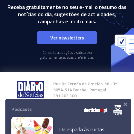
Receba gratuitamente no seu e-mail o resumo das
notícias do dia, sugestões de actividades,
campanhas e muito mais.
Ver newsletters
Consulte as opções e subscreva
gratuitamente as suas preferências.
Rua Dr. Fernão de Ornelas, 56 - 3º
9054-514 Funchal, Portugal
291 202 300
×
Podcasts
Instale a nossa App
Da espada às curtas