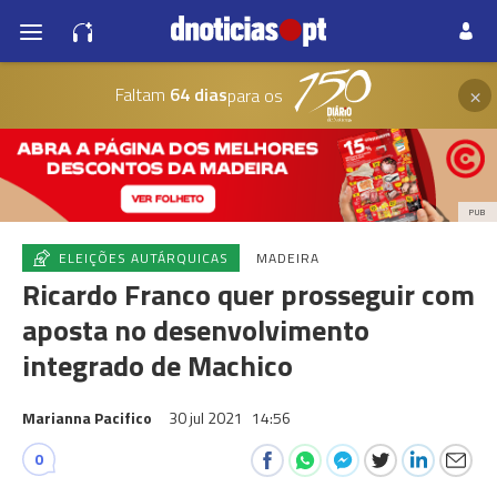
×
Faltam
64 dias
para os
PUB
ELEIÇÕES AUTÁRQUICAS
MADEIRA
Ricardo Franco quer prosseguir com
aposta no desenvolvimento
integrado de Machico
Marianna Pacifico
30 jul 2021
14:56
0