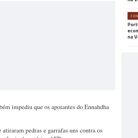
CO
Port
econ
na V
mbém impediu que os apoiantes do Ennahdha
.
e atiraram pedras e garrafas uns contra os