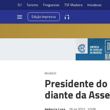
D7
Turismo
Freguesias
TSF Madeira
Iniciativas
Edição
Impressa
MUNDO
Presidente do 
diante da Ass
Agência Lusa
26 jul 2021
10:06