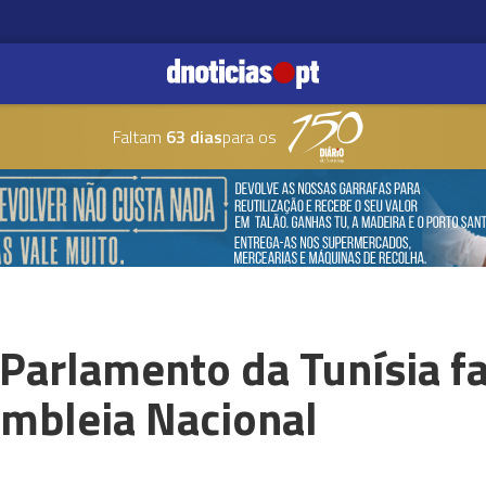
Faltam
63 dias
para os
Parlamento da Tunísia f
embleia Nacional