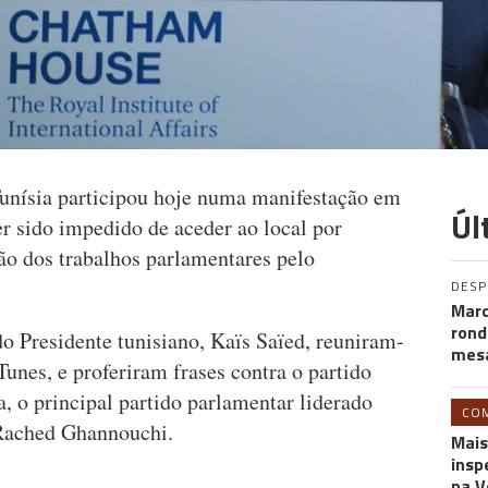
unísia participou hoje numa manifestação em
Úl
er sido impedido de aceder ao local por
ão dos trabalhos parlamentares pelo
DES
Marc
rond
o Presidente tunisiano, Kaïs Saïed, reuniram-
mesa
unes, e proferiram frases contra o partido
, o principal partido parlamentar liderado
CO
 Rached Ghannouchi.
Mais
insp
na V