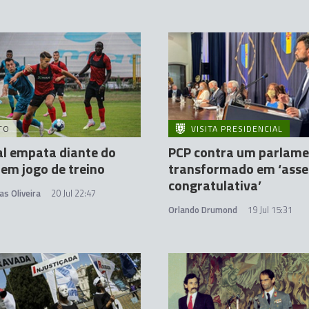
TO
VISITA PRESIDENCIAL
l empata diante do
PCP contra um parlam
 em jogo de treino
transformado em ‘asse
congratulativa’
as Oliveira
20 Jul 22:47
Orlando Drumond
19 Jul 15:31