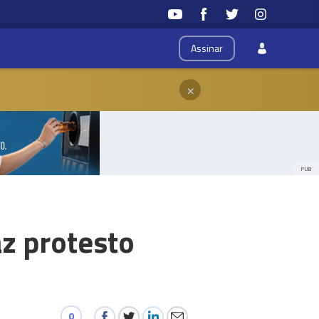
Assinar
×
PUB
az protesto
0