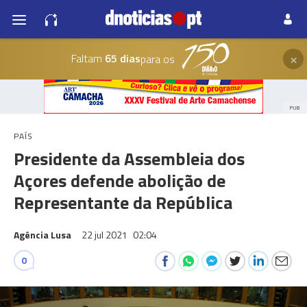
×
Faltam
65 dias
para os
PUB
PAÍS
Presidente da Assembleia dos
Açores defende abolição de
Representante da República
Agência Lusa
22 jul 2021
02:04
0