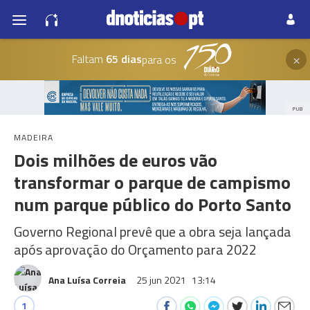
×
Faltam
65 dias
para os
PUB
MADEIRA
Dois milhões de euros vão
transformar o parque de campismo
num parque público do Porto Santo
Governo Regional prevê que a obra seja lançada
após aprovação do Orçamento para 2022
Ana Luísa Correia
25 jun 2021
13:14
1