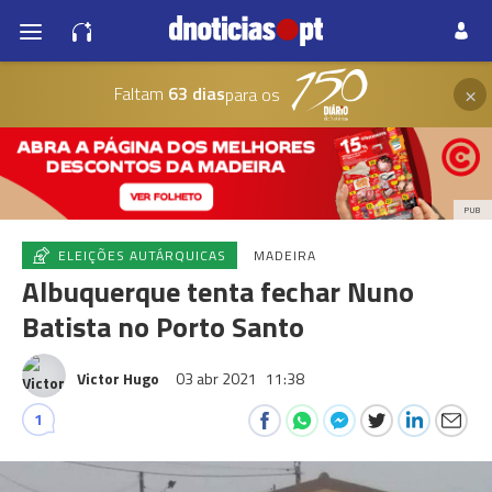
×
Faltam
63 dias
para os
PUB
ELEIÇÕES AUTÁRQUICAS
MADEIRA
Albuquerque tenta fechar Nuno
Batista no Porto Santo
Victor Hugo
03 abr 2021
11:38
1