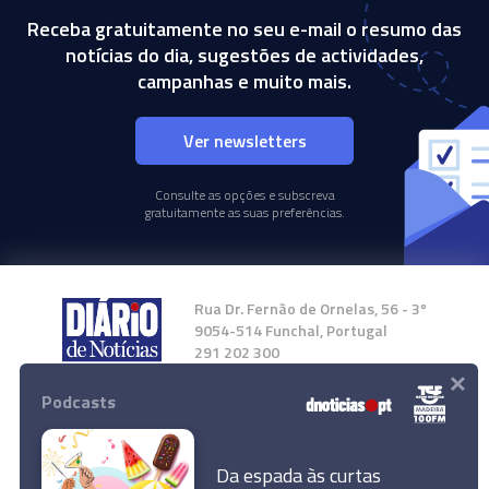
Receba gratuitamente no seu e-mail o resumo das
notícias do dia, sugestões de actividades,
campanhas e muito mais.
Ver newsletters
Consulte as opções e subscreva
gratuitamente as suas preferências.
Rua Dr. Fernão de Ornelas, 56 - 3º
9054-514 Funchal, Portugal
291 202 300
×
Podcasts
Instale a nossa App
Da espada às curtas