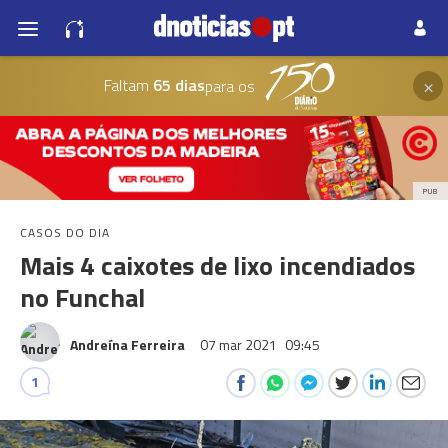
×
Faltam
65 dias
para os
PUB
CASOS DO DIA
Mais 4 caixotes de lixo incendiados
no Funchal
Andreína Ferreira
07 mar 2021
09:45
1