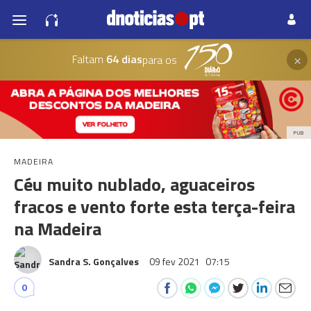
×
Faltam
64 dias
para os
PUB
MADEIRA
Céu muito nublado, aguaceiros
fracos e vento forte esta terça-feira
na Madeira
Sandra S. Gonçalves
09 fev 2021
07:15
0