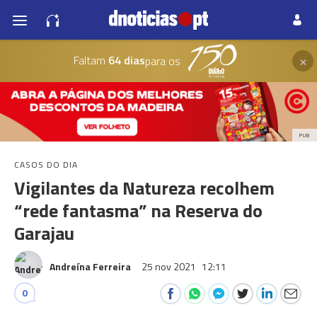
×
Faltam
64 dias
para os
PUB
CASOS DO DIA
Vigilantes da Natureza recolhem
“rede fantasma” na Reserva do
Garajau
Andreína Ferreira
25 nov 2021
12:11
0