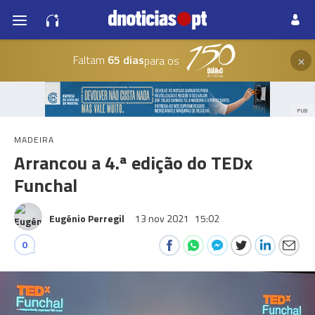
×
Faltam
65 dias
para os
PUB
MADEIRA
Arrancou a 4.ª edição do TEDx
Funchal
Eugénio Perregil
13 nov 2021
15:02
0