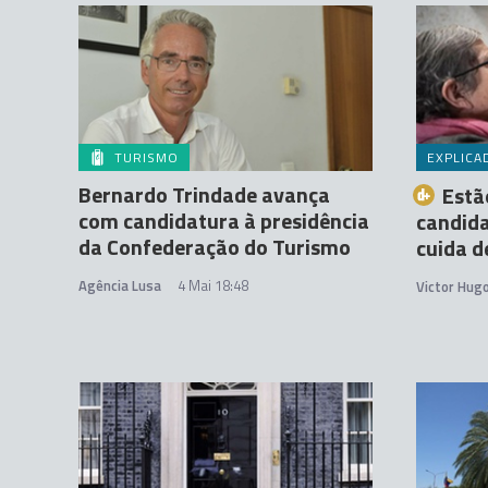
TURISMO
EXPLICA
Bernardo Trindade avança
Estã
com candidatura à presidência
candida
da Confederação do Turismo
cuida d
Agência Lusa
4 Mai 18:48
Victor Hug