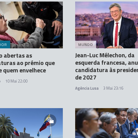
DOR
MUNDO
Jean-Luc Mélechon, da
o abertas as
esquerda francesa, anu
turas ao prémio que
candidatura às preside
e quem envelhece
de 2027
o
10 Mai 22:00
Agência Lusa
3 Mai 23:16