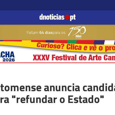
Faltam
64 dias
para os
tomense anuncia candid
ra "refundar o Estado"