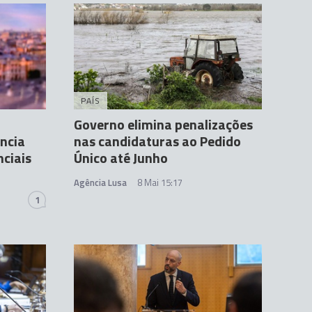
PAÍS
Governo elimina penalizações
ncia
nas candidaturas ao Pedido
nciais
Único até Junho
Agência Lusa
8 Mai 15:17
1