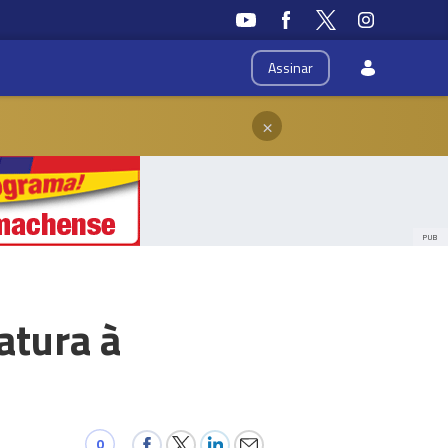
Assinar
×
PUB
atura à
0