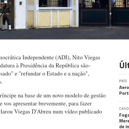
mocrática Independente (ADI), Nito Viegas
Úl
atura à Presidência da República são-
ado" e "refundar o Estado e a nação",
s.
PAÍS
Aero
Port
íncipe na base de um novo modelo de gestão
de vos apresentar brevemente, para fazer
CASO
clarou Viegas D'Abreu num vídeo publicado
Foga
Mere
de i