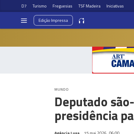
D7
Turismo
Freguesias
TSF Madeira
Iniciativas
Edição
Impressa
MUNDO
Deputado são-
presidência pa
Agência Lusa
15 mai 2026
06:00