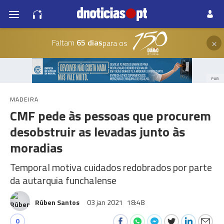
×
Faltam
65 dias
para os
PUB
MADEIRA
CMF pede às pessoas que procurem
desobstruir as levadas junto às
moradias
Temporal motiva cuidados redobrados por parte
da autarquia funchalense
Rúben Santos
03 jan 2021
18:48
0