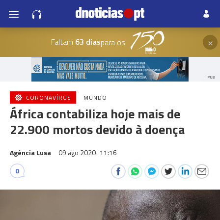
×
Faltam
63 dias
para os
PUB
CORONAVÍRUS
MUNDO
África contabiliza hoje mais de
22.900 mortos devido à doença
Agência Lusa
09 ago 2020
11:16
0