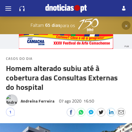
×
Faltam
65 dias
para os
PUB
CASOS DO DIA
Homem alterado subiu até à
cobertura das Consultas Externas
do hospital
Andreína Ferreira
07 ago 2020
16:50
1