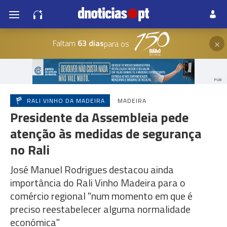
×
Faltam
63 dias
para os
PUB
RALI VINHO DA MADEIRA
MADEIRA
Presidente da Assembleia pede
atenção às medidas de segurança
no Rali
José Manuel Rodrigues destacou ainda
importância do Rali Vinho Madeira para o
comércio regional "num momento em que é
preciso reestabelecer alguma normalidade
económica"