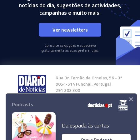
notícias do dia, sugestões de actividades,
campanhas e muito mais.
Ver newsletters
Consulte as opções e subscreva
gratuitamente as suas preferências.
Rua Dr. Fernão de Ornelas, 56 - 3º
9054-514 Funchal, Portugal
291 202 300
×
Podcasts
Instale a nossa App
Da espada às curtas
Ouvir Podcast