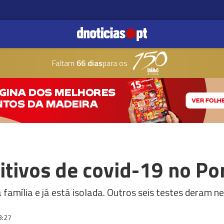
Faltam
66 dias
para os
itivos de covid-19 no Po
amília e já está isolada. Outros seis testes deram n
3:27