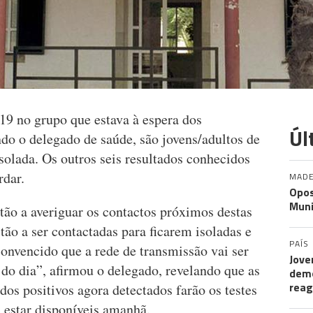
-19 no grupo que estava à espera dos
Úl
do o delegado de saúde, são jovens/adultos de
solada. Os outros seis resultados conhecidos
rdar.
MADE
Opos
Muni
tão a averiguar os contactos próximos destas
stão a ser contactadas para ficarem isoladas e
PAÍS
convencido que a rede de transmissão vai ser
Jove
 do dia”, afirmou o delegado, revelando que as
demo
rea
os positivos agora detectados farão os testes
 estar disponíveis amanhã.