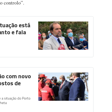
 o controlo”.
ituação está
nto e fala
ção com novo
ostos de
a situação do Porto
lheta