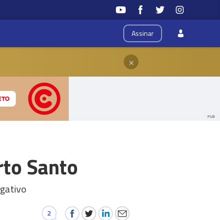
Assinar
×
PUB
rto Santo
egativo
2