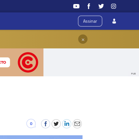
Assinar
×
PUB
0