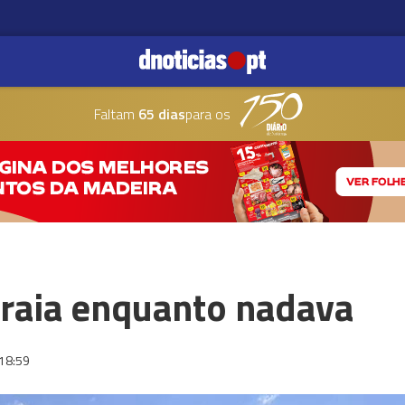
Faltam
65 dias
para os
praia enquanto nadava
18:59