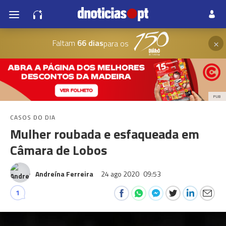
×
Faltam
66 dias
para os
PUB
CASOS DO DIA
Mulher roubada e esfaqueada em
Câmara de Lobos
Andreína Ferreira
24 ago 2020
09:53
1