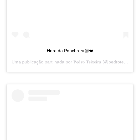
Hora da Poncha 👊🏼❤️
Uma publicação partilhada por
𝐏𝐞𝐝𝐫𝐨 𝐓𝐞𝐢𝐱𝐞𝐢𝐫𝐚
(@pedroteixeiraoficial) a