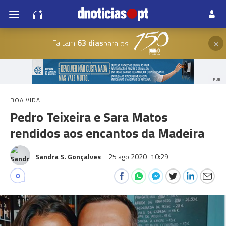
×
Faltam
63 dias
para os
PUB
BOA VIDA
Pedro Teixeira e Sara Matos
rendidos aos encantos da Madeira
Sandra S. Gonçalves
25 ago 2020
10:29
0