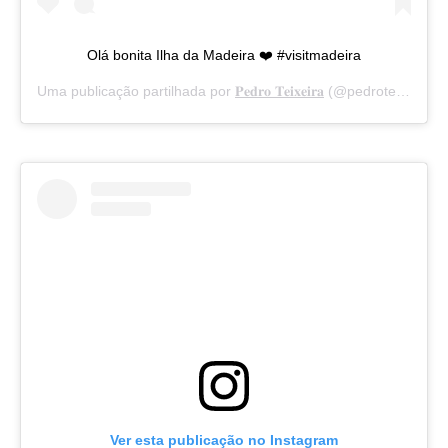
Olá bonita Ilha da Madeira ❤️ #visitmadeira
Uma publicação partilhada por
𝐏𝐞𝐝𝐫𝐨 𝐓𝐞𝐢𝐱𝐞𝐢𝐫𝐚
(@pedroteixeiraoficial) a
Ver esta publicação no Instagram