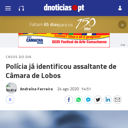
×
Faltam
65 dias
para os
PUB
CASOS DO DIA
Polícia já identificou assaltante de
Câmara de Lobos
Andreína Ferreira
24 ago 2020
14:51
0