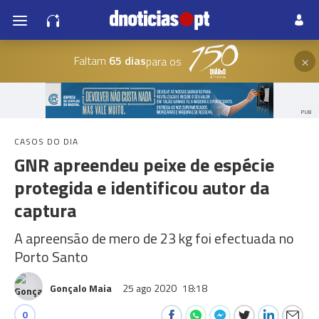
×
Faltam
65 dias
para os
PUB
CASOS DO DIA
GNR apreendeu peixe de espécie
protegida e identificou autor da
captura
A apreensão de mero de 23 kg foi efectuada no
Porto Santo
Gonçalo Maia
25 ago 2020
18:18
0