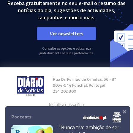
Receba gratuitamente no seu e-mail o resumo das
notícias do dia, sugestões de actividades,
campanhas e muito mais.
Ver newsletters
Consulte as opções e subscreva
gratuitamente as suas preferências.
Rua Dr. Fernão de Ornelas, 56 - 3º
9054-514 Funchal, Portugal
291 202 300
Instale a nossa App
×
Podcasts
"Nunca tive ambição de ser