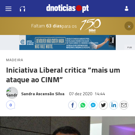
×
Faltam
63 dias
para os
PUB
MADEIRA
Iniciativa Liberal critica “mais um
ataque ao CINM”
Sandra Ascensão Silva
07 dez 2020
14:44
0